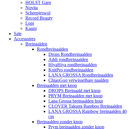
HOLST Garn
Novita
Scheepjeswol
Record Beauty
Lopi
Kauni
Sale
Accessoires
Breinaalden
Rondbreinaalden
Drops Rondbreinaalden
Addi rondbreinaalden
HiyaHiya rondbreinaalden
KnitPro rondbreinaalden
LANA GROSSA Rondbreinaalden
ChiaoGoo verwisselbare naalden
Breinaalden met knop
DROPS Breinaald met knop
PRYM Breinaalden met knop
Lana Grossa breinaalden hout
CLOVER Takumi Bamboo Breinaalden
LANA GROSSA Rainbow breinaalden 40
cm
Breinaalden zonder knop
Prym breinaalden zonder knop