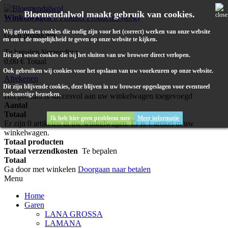
Bloemendalwol maakt gebruik van cookies.
Winkelwagen
0
Product
Producten
(leeg)
Wij gebruiken cookies die nodig zijn voor het (correct) werken van onze website
Geen producten
en om u de mogelijkheid te geven op onze website te kijken.
Te bepalen
Verzending
Dit zijn sessie cookies die bij het sluiten van uw browser direct verlopen.
0,00 €
Totaal
Ook gebruiken wij cookies voor het opslaan van uw voorkeuren op onze website.
Afrekenen
Dit zijn blijvende cookies, deze blijven in uw browser opgeslagen voor eventueel
toekomstige bezoeken.
Het product is succesvol aan uw winkelwagen toegevoegd
Aantal
Totaal
Ik heb hier geen probleem mee
Meer informatie
Er zijn
0
artikelen in uw winkelwagen.
Er is 1 artikel in uw
winkelwagen.
Totaal producten
Totaal verzendkosten
Te bepalen
Totaal
Ga door met winkelen
Doorgaan naar betalen
Menu
Home
Garen
LANA GROSSA
LAMANA