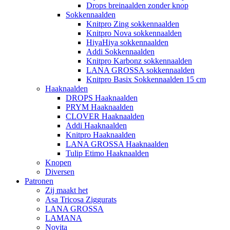
Drops breinaalden zonder knop
Sokkennaalden
Knitpro Zing sokkennaalden
Knitpro Nova sokkennaalden
HiyaHiya sokkennaalden
Addi Sokkennaalden
Knitpro Karbonz sokkennaalden
LANA GROSSA sokkennaalden
Knitpro Basix Sokkennaalden 15 cm
Haaknaalden
DROPS Haaknaalden
PRYM Haaknaalden
CLOVER Haaknaalden
Addi Haaknaalden
Knitpro Haaknaalden
LANA GROSSA Haaknaalden
Tulip Etimo Haaknaalden
Knopen
Diversen
Patronen
Zij maakt het
Asa Tricosa Ziggurats
LANA GROSSA
LAMANA
Novita