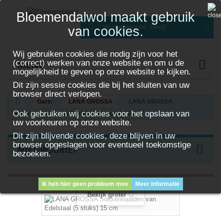
Bloemendalwol maakt gebruik
Winkelwagen
(leeg)
van cookies.
Wij gebruiken cookies die nodig zijn voor het
(correct) werken van onze website en om u de
MENU
mogelijkheid te geven op onze website te kijken.
Dit zijn sessie cookies die bij het sluiten van uw
browser direct verlopen.
Garen
LANA GROSSA
LANA GROSSA
Ook gebruiken wij cookies voor het opslaan van
Sokkennaalden van Edelstaal (5 stuks) 15 cm
uw voorkeuren op onze website.
Dit zijn blijvende cookies, deze blijven in uw
browser opgeslagen voor eventueel toekomstige
NIEUWSBRIEF
bezoeken.
Ik heb hier geen probleem mee
Meer informatie
Bekijk groter