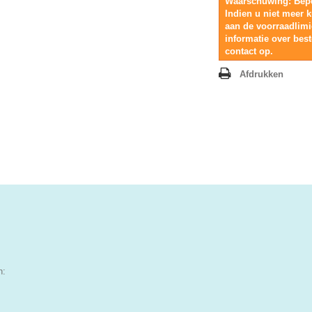
Waarschuwing: Bepe
Indien u niet meer k
aan de voorraadlim
informatie over bes
contact op.
Afdrukken
n: