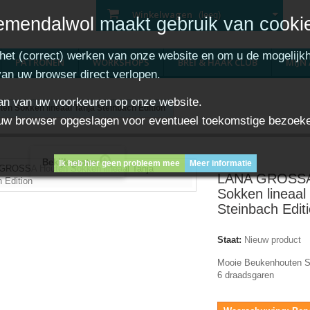
Winkelwagen
(leeg)
emendalwol maakt gebruik van cooki
 het (correct) werken van onze website en om u de mogelijkh
PATRONEN
WORKSHOPS
BREI & HAAK CLUB
MIJN
 van uw browser direct verlopen.
aan van uw voorkeuren op onze website.
 Sokken lineaal Tanja Steinbach Edition
 in uw browser opgeslagen voor eventueel toekomstige bezoek
Bekijk groter
Ik heb hier geen probleem mee
Meer informatie
LANA GROSSA
Sokken lineaal
Steinbach Edit
Staat:
Nieuw product
Mooie Beukenhouten So
6 draadsgaren