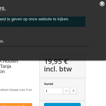
es.
eid te geven op onze website te kijken.
 ACCOUNT
en.
19,95 €
 Houten
 Tanja
incl. btw
ion
Aantal
kken lineaal voor 4 en