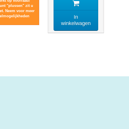
rkt op voorraad!
unt "plussen" zit u
iet. Neem voor meer
telmogelijkheden
In
winkelwagen