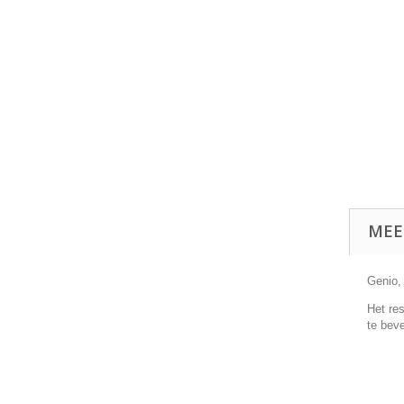
MEE
Genio,
Het re
te bev