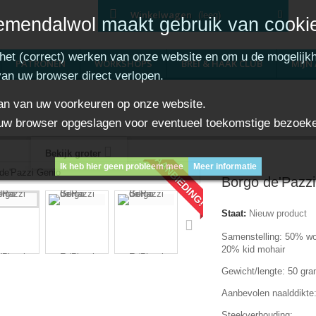
Winkelwagen
(leeg)
emendalwol maakt gebruik van cooki
 het (correct) werken van onze website en om u de mogelijkh
PATRONEN
WORKSHOPS
BREI & HAAK CLUB
MIJN
 van uw browser direct verlopen.
aan van uw voorkeuren op onze website.
 in uw browser opgeslagen voor eventueel toekomstige bezoek
Bekijk groter
AANBIEDING!
Ik heb hier geen probleem mee
Meer informatie
Borgo de'Pazz
Staat:
Nieuw product
Samenstelling: 50% w
20% kid mohair
Gewicht/lengte: 50 gra
Aanbevolen naalddikte
Steekverhouding: