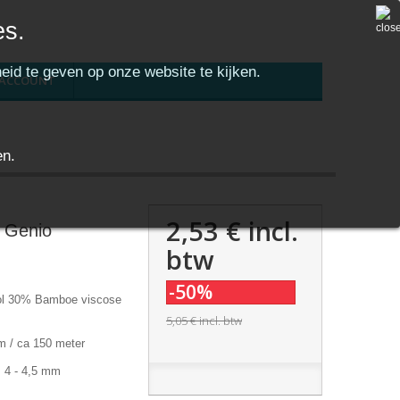
es.
eid te geven op onze website te kijken.
 ACCOUNT
en.
2,53 €
incl.
i Genio
btw
-50%
ol 30% Bamboe viscose
5,05 €
incl. btw
m / ca 150 meter
: 4 - 4,5 mm