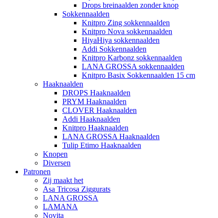
Drops breinaalden zonder knop
Sokkennaalden
Knitpro Zing sokkennaalden
Knitpro Nova sokkennaalden
HiyaHiya sokkennaalden
Addi Sokkennaalden
Knitpro Karbonz sokkennaalden
LANA GROSSA sokkennaalden
Knitpro Basix Sokkennaalden 15 cm
Haaknaalden
DROPS Haaknaalden
PRYM Haaknaalden
CLOVER Haaknaalden
Addi Haaknaalden
Knitpro Haaknaalden
LANA GROSSA Haaknaalden
Tulip Etimo Haaknaalden
Knopen
Diversen
Patronen
Zij maakt het
Asa Tricosa Ziggurats
LANA GROSSA
LAMANA
Novita