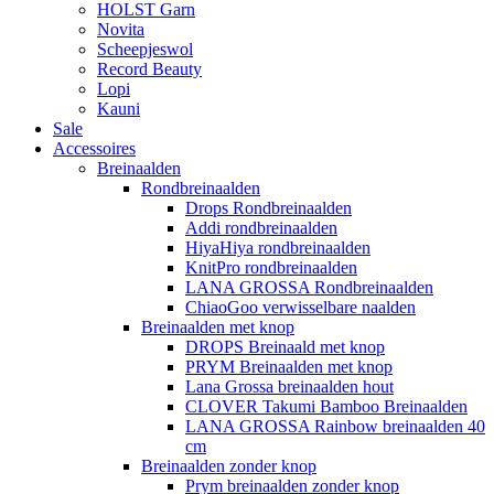
HOLST Garn
Novita
Scheepjeswol
Record Beauty
Lopi
Kauni
Sale
Accessoires
Breinaalden
Rondbreinaalden
Drops Rondbreinaalden
Addi rondbreinaalden
HiyaHiya rondbreinaalden
KnitPro rondbreinaalden
LANA GROSSA Rondbreinaalden
ChiaoGoo verwisselbare naalden
Breinaalden met knop
DROPS Breinaald met knop
PRYM Breinaalden met knop
Lana Grossa breinaalden hout
CLOVER Takumi Bamboo Breinaalden
LANA GROSSA Rainbow breinaalden 40
cm
Breinaalden zonder knop
Prym breinaalden zonder knop