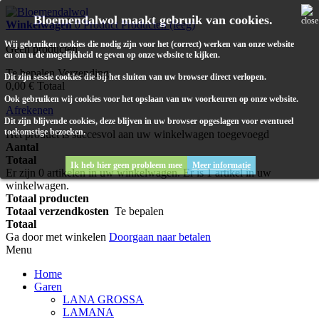
Bloemendalwol maakt gebruik van cookies.
Winkelwagen
0
Product
Producten
(leeg)
Wij gebruiken cookies die nodig zijn voor het (correct) werken van onze website
Geen producten
en om u de mogelijkheid te geven op onze website te kijken.
Te bepalen
Verzending
Dit zijn sessie cookies die bij het sluiten van uw browser direct verlopen.
0,00 €
Totaal
Ook gebruiken wij cookies voor het opslaan van uw voorkeuren op onze website.
Afrekenen
Dit zijn blijvende cookies, deze blijven in uw browser opgeslagen voor eventueel
toekomstige bezoeken.
Het product is succesvol aan uw winkelwagen toegevoegd
Aantal
Totaal
Ik heb hier geen probleem mee
Meer informatie
Er zijn
0
artikelen in uw winkelwagen.
Er is 1 artikel in uw
winkelwagen.
Totaal producten
Totaal verzendkosten
Te bepalen
Totaal
Ga door met winkelen
Doorgaan naar betalen
Menu
Home
Garen
LANA GROSSA
LAMANA