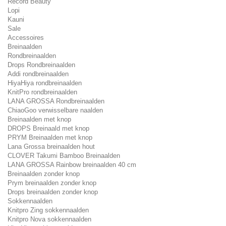
Record Beauty
Lopi
Kauni
Sale
Accessoires
Breinaalden
Rondbreinaalden
Drops Rondbreinaalden
Addi rondbreinaalden
HiyaHiya rondbreinaalden
KnitPro rondbreinaalden
LANA GROSSA Rondbreinaalden
ChiaoGoo verwisselbare naalden
Breinaalden met knop
DROPS Breinaald met knop
PRYM Breinaalden met knop
Lana Grossa breinaalden hout
CLOVER Takumi Bamboo Breinaalden
LANA GROSSA Rainbow breinaalden 40 cm
Breinaalden zonder knop
Prym breinaalden zonder knop
Drops breinaalden zonder knop
Sokkennaalden
Knitpro Zing sokkennaalden
Knitpro Nova sokkennaalden