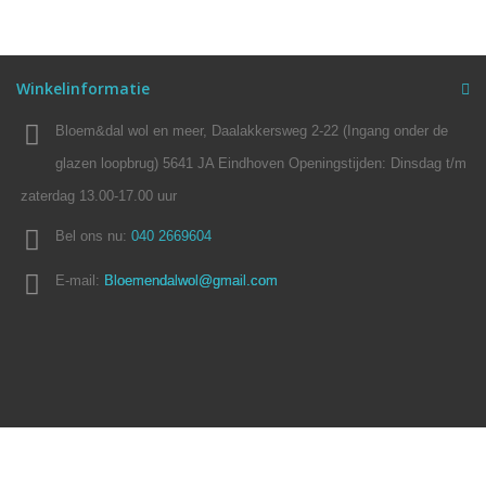
Winkelinformatie
Bloem&dal wol en meer, Daalakkersweg 2-22 (Ingang onder de
glazen loopbrug) 5641 JA Eindhoven Openingstijden: Dinsdag t/m
zaterdag 13.00-17.00 uur
Bel ons nu:
040 2669604
E-mail:
Bloemendalwol@gmail.com