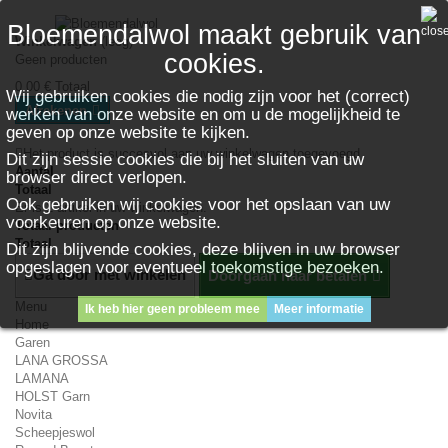
Bloemendalwol maakt gebruik van
Winkelwagen
(leeg)
cookies.
Geen producten
0,00 €
Totaal
Wij gebruiken cookies die nodig zijn voor het (correct)
Afrekenen
werken van onze website en om u de mogelijkheid te
geven op onze website te kijken.
Het product is succesvol aan uw winkelwagen toegevoegd
Dit zijn sessie cookies die bij het sluiten van uw
Aantal
browser direct verlopen.
Totaal
Ook gebruiken wij cookies voor het opslaan van uw
Er is 1 artikel in uw winkelwagen.
voorkeuren op onze website.
Totaal producten
Totaal
Dit zijn blijvende cookies, deze blijven in uw browser
opgeslagen voor eventueel toekomstige bezoeken.
Ga door met winkelen
Doorgaan naar betalen
Menu
Ik heb hier geen probleem mee
Meer informatie
Home
Garen
LANA GROSSA
LAMANA
HOLST Garn
Novita
Scheepjeswol