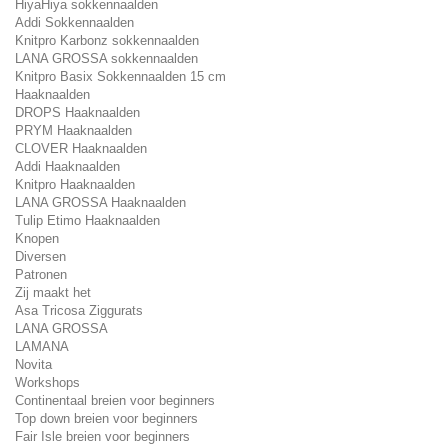
HiyaHiya sokkennaalden
Addi Sokkennaalden
Knitpro Karbonz sokkennaalden
LANA GROSSA sokkennaalden
Knitpro Basix Sokkennaalden 15 cm
Haaknaalden
DROPS Haaknaalden
PRYM Haaknaalden
CLOVER Haaknaalden
Addi Haaknaalden
Knitpro Haaknaalden
LANA GROSSA Haaknaalden
Tulip Etimo Haaknaalden
Knopen
Diversen
Patronen
Zij maakt het
Asa Tricosa Ziggurats
LANA GROSSA
LAMANA
Novita
Workshops
Continentaal breien voor beginners
Top down breien voor beginners
Fair Isle breien voor beginners