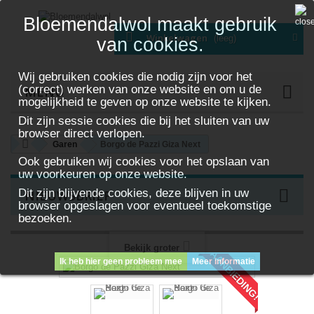
Bloemendalwol maakt gebruik
Winkelwagen
(leeg)
van cookies.
Wij gebruiken cookies die nodig zijn voor het
(correct) werken van onze website en om u de
MENU
mogelijkheid te geven op onze website te kijken.
Dit zijn sessie cookies die bij het sluiten van uw
browser direct verlopen.
Garen
Borgo de Pazzi Giza Next
Ook gebruiken wij cookies voor het opslaan van
uw voorkeuren op onze website.
Dit zijn blijvende cookies, deze blijven in uw
NIEUWSBRIEF
browser opgeslagen voor eventueel toekomstige
bezoeken.
Bekijk groter
AANBIEDING!
Ik heb hier geen probleem mee
Meer informatie