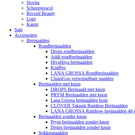
Novita
Scheepjeswol
Record Beauty
Lopi
Kauni
Sale
Accessoires
Breinaalden
Rondbreinaalden
Drops rondbreinaalden
Addi rondbreinaalden
HiyaHiya breinaalden
KnitPro
LANA GROSSA Rondbreinaalden
ChiaoGoo verwisselbare naalden
Breinaalden met knop
DROPS Breinaald met knop
PRYM Breinaalden met knop
Lana Grossa breinaalden hout
CLOVER Takumi Bamboo Breinaalden
LANA GROSSA Rainbow breinaalden 40 
Breinaalden zonder knop
Prym breinaalden zonder knop
Drops breinaalden zonder knop
Sokkennaalden