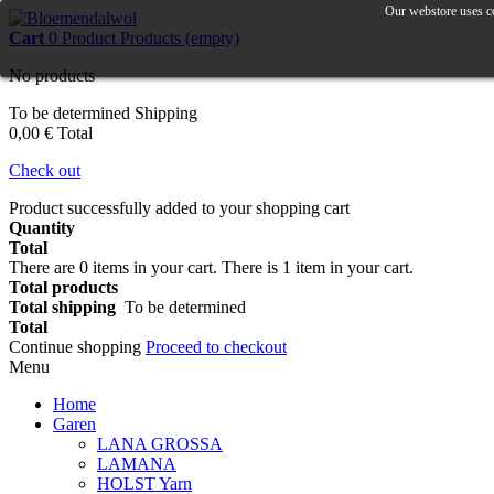
Our webstore uses co
Cart
0
Product
Products
(empty)
No products
To be determined
Shipping
0,00 €
Total
Check out
Product successfully added to your shopping cart
Quantity
Total
There are
0
items in your cart.
There is 1 item in your cart.
Total products
Total shipping
To be determined
Total
Continue shopping
Proceed to checkout
Menu
Home
Garen
LANA GROSSA
LAMANA
HOLST Yarn