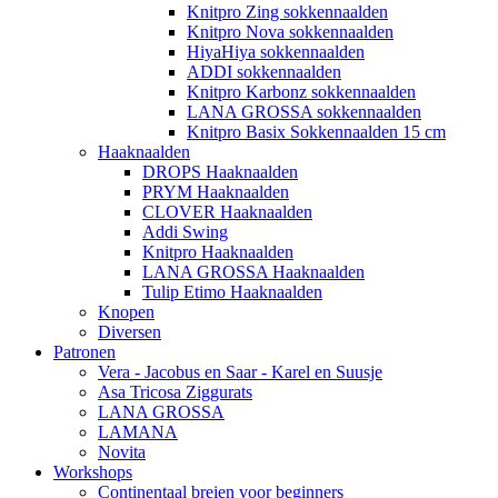
Knitpro Zing sokkennaalden
Knitpro Nova sokkennaalden
HiyaHiya sokkennaalden
ADDI sokkennaalden
Knitpro Karbonz sokkennaalden
LANA GROSSA sokkennaalden
Knitpro Basix Sokkennaalden 15 cm
Haaknaalden
DROPS Haaknaalden
PRYM Haaknaalden
CLOVER Haaknaalden
Addi Swing
Knitpro Haaknaalden
LANA GROSSA Haaknaalden
Tulip Etimo Haaknaalden
Knopen
Diversen
Patronen
Vera - Jacobus en Saar - Karel en Suusje
Asa Tricosa Ziggurats
LANA GROSSA
LAMANA
Novita
Workshops
Continentaal breien voor beginners