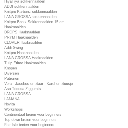
HiyaHiya sokkennaalden
ADDI sokkennaalden
Knitpro Karbonz sokkennaalden
LANA GROSSA sokkennaalden
Knitpro Basix Sokkennaalden 15 cm
Haaknaalden
DROPS Haaknaalden
PRYM Haaknaalden
CLOVER Haaknaalden
Addi Swing
Knitpro Haaknaalden
LANA GROSSA Haaknaalden
Tulip Etimo Haaknaalden
Knopen
Diversen
Patronen
Vera - Jacobus en Saar - Karel en Suusje
Asa Tricosa Ziggurats
LANA GROSSA
LAMANA
Novita
Workshops
Continentaal breien voor beginners
Top down breien voor beginners
Fair Isle breien voor beginners