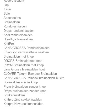
Record Beauty
Lopi
Kauni
Sale
Accessoires
Breinaalden
Rondbreinaalden
Drops rondbreinaalden
Addi rondbreinaalden
HiyaHiya breinaalden
KnitPro
LANA GROSSA Rondbreinaalden
ChiaoGoo verwisselbare naalden
Breinaalden met knop
DROPS Breinaald met knop
PRYM Breinaalden met knop
Lana Grossa breinaalden hout
CLOVER Takumi Bamboo Breinaalden
LANA GROSSA Rainbow breinaalden 40 cm
Breinaalden zonder knop
Prym breinaalden zonder knop
Drops breinaalden zonder knop
Sokkennaalden
Knitpro Zing sokkennaalden
Knitpro Nova sokkennaalden