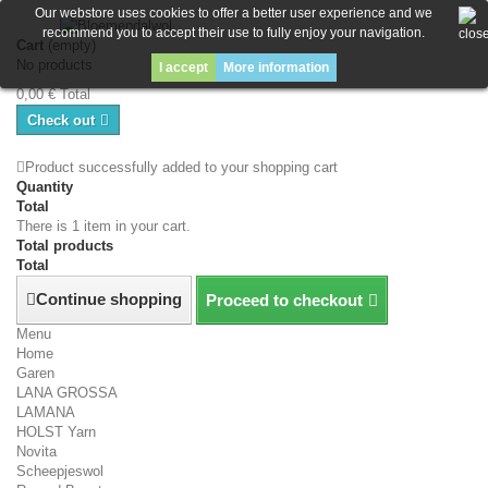
Our webstore uses cookies to offer a better user experience and we
recommend you to accept their use to fully enjoy your navigation.
Cart
(empty)
No products
I accept
More information
0,00 €
Total
Check out
Product successfully added to your shopping cart
Quantity
Total
There is 1 item in your cart.
Total products
Total
Continue shopping
Proceed to checkout
Menu
Home
Garen
LANA GROSSA
LAMANA
HOLST Yarn
Novita
Scheepjeswol