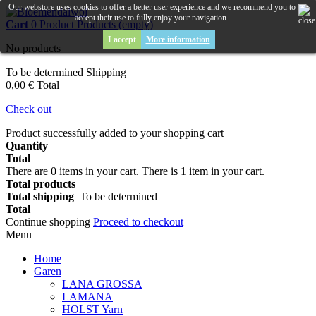
Our webstore uses cookies to offer a better user experience and we recommend you to
accept their use to fully enjoy your navigation.
Cart
0
Product
Products
(empty)
I accept
More information
No products
To be determined
Shipping
0,00 €
Total
Check out
Product successfully added to your shopping cart
Quantity
Total
There are
0
items in your cart.
There is 1 item in your cart.
Total products
Total shipping
To be determined
Total
Continue shopping
Proceed to checkout
Menu
Home
Garen
LANA GROSSA
LAMANA
HOLST Yarn