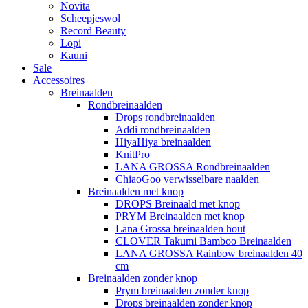
Novita
Scheepjeswol
Record Beauty
Lopi
Kauni
Sale
Accessoires
Breinaalden
Rondbreinaalden
Drops rondbreinaalden
Addi rondbreinaalden
HiyaHiya breinaalden
KnitPro
LANA GROSSA Rondbreinaalden
ChiaoGoo verwisselbare naalden
Breinaalden met knop
DROPS Breinaald met knop
PRYM Breinaalden met knop
Lana Grossa breinaalden hout
CLOVER Takumi Bamboo Breinaalden
LANA GROSSA Rainbow breinaalden 40
cm
Breinaalden zonder knop
Prym breinaalden zonder knop
Drops breinaalden zonder knop