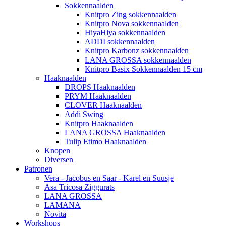
Sokkennaalden
Knitpro Zing sokkennaalden
Knitpro Nova sokkennaalden
HiyaHiya sokkennaalden
ADDI sokkennaalden
Knitpro Karbonz sokkennaalden
LANA GROSSA sokkennaalden
Knitpro Basix Sokkennaalden 15 cm
Haaknaalden
DROPS Haaknaalden
PRYM Haaknaalden
CLOVER Haaknaalden
Addi Swing
Knitpro Haaknaalden
LANA GROSSA Haaknaalden
Tulip Etimo Haaknaalden
Knopen
Diversen
Patronen
Vera - Jacobus en Saar - Karel en Suusje
Asa Tricosa Ziggurats
LANA GROSSA
LAMANA
Novita
Workshops