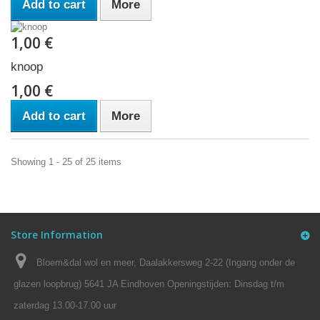
Add to cart
More
1,00 €
knoop
1,00 €
Add to cart
More
Showing 1 - 25 of 25 items
Store Information
Bloem&dal wol en meer, Daalakkersweg 2-22 (Ingang onder de
glazen loopbrug) 5641 JA Eindhoven Openingstijden: Dinsdag t/m
zaterdag 13.00-17.00 uur