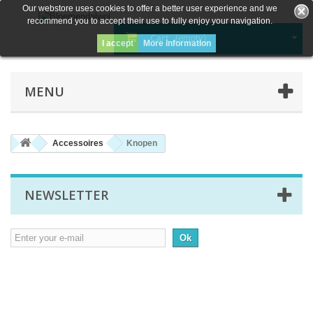
Our webstore uses cookies to offer a better user experience and we
recommend you to accept their use to fully enjoy your navigation.
Cart
(empty)
I accept
More information
MENU
Accessoires
Knopen
NEWSLETTER
Ok