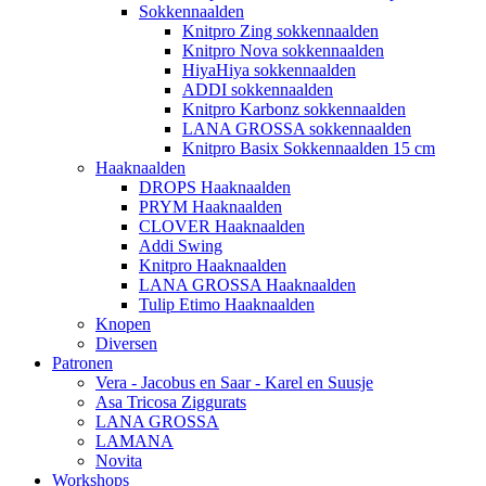
Sokkennaalden
Knitpro Zing sokkennaalden
Knitpro Nova sokkennaalden
HiyaHiya sokkennaalden
ADDI sokkennaalden
Knitpro Karbonz sokkennaalden
LANA GROSSA sokkennaalden
Knitpro Basix Sokkennaalden 15 cm
Haaknaalden
DROPS Haaknaalden
PRYM Haaknaalden
CLOVER Haaknaalden
Addi Swing
Knitpro Haaknaalden
LANA GROSSA Haaknaalden
Tulip Etimo Haaknaalden
Knopen
Diversen
Patronen
Vera - Jacobus en Saar - Karel en Suusje
Asa Tricosa Ziggurats
LANA GROSSA
LAMANA
Novita
Workshops