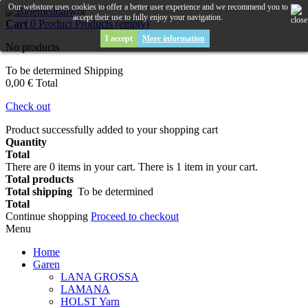
Our webstore uses cookies to offer a better user experience and we recommend you to
accept their use to fully enjoy your navigation.
Cart
0
Product
Products
(empty)
I accept
More information
No products
To be determined
Shipping
0,00 €
Total
Check out
Product successfully added to your shopping cart
Quantity
Total
There are
0
items in your cart.
There is 1 item in your cart.
Total products
Total shipping
To be determined
Total
Continue shopping
Proceed to checkout
Menu
Home
Garen
LANA GROSSA
LAMANA
HOLST Yarn