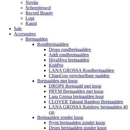
Novita
Scheepjeswol
Record Beauty
Lopi
Kauni
Sale
Accessoires
Breinaalden
Rondbreinaalden
Drops rondbreinaalden
Addi rondbreinaalden
HiyaHiya breinaalden
KnitPro
LANA GROSSA Rondbreinaalden
ChiaoGoo verwisselbare naalden
Breinaalden met knop
DROPS Breinaald met knop
PRYM Breinaalden met knop
Lana Grossa breinaalden hout
CLOVER Takumi Bamboo Breinaalden
LANA GROSSA Rainbow breinaalden 40
cm
Breinaalden zonder knop
Prym breinaalden zonder knop
Drops breinaalden zonder knop