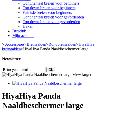
Continentaal breien voor beginners
Top down breien voor beginners
Fair Isle breien voor beginners
Continentaal breien voor gevorderden
Top down breien voor gevorderden
Haken
Breiclub
Mijn account
>
Accessoires
>
Breinaalden
>
Rondbreinaalden
>
HiyaHiya
breinaalden
>
HiyaHiya Panda Naaldbeschermer large
Newsletter
Ok
View larger
HiyaHiya Panda
Naaldbeschermer large