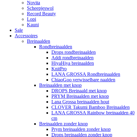
Novita
Scheepjeswol
Record Beauty
Lopi
Kauni
Sale
Accessoires
Breinaalden
Rondbreinaalden
Drops rondbreinaalden
Addi rondbreinaalden
HiyaHiya breinaalden
KnitPro
LANA GROSSA Rondbreinaalden
ChiaoGoo verwisselbare naalden
Breinaalden met knop
DROPS Breinaald met knop
PRYM Breinaalden met knop
Lana Grossa breinaalden hout
CLOVER Takumi Bamboo Breinaalden
LANA GROSSA Rainbow breinaalden 40
cm
Breinaalden zonder knop
Prym breinaalden zonder knop
Drops breinaalden zonder knop