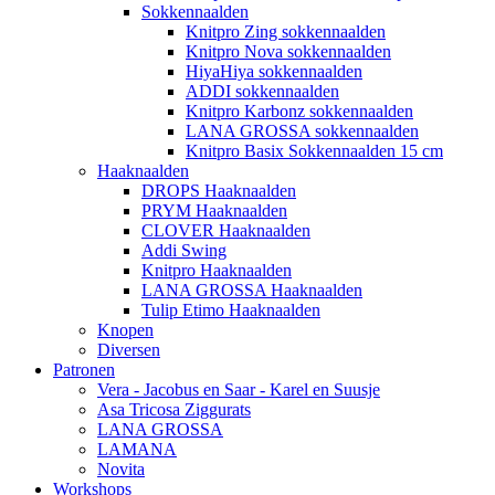
Sokkennaalden
Knitpro Zing sokkennaalden
Knitpro Nova sokkennaalden
HiyaHiya sokkennaalden
ADDI sokkennaalden
Knitpro Karbonz sokkennaalden
LANA GROSSA sokkennaalden
Knitpro Basix Sokkennaalden 15 cm
Haaknaalden
DROPS Haaknaalden
PRYM Haaknaalden
CLOVER Haaknaalden
Addi Swing
Knitpro Haaknaalden
LANA GROSSA Haaknaalden
Tulip Etimo Haaknaalden
Knopen
Diversen
Patronen
Vera - Jacobus en Saar - Karel en Suusje
Asa Tricosa Ziggurats
LANA GROSSA
LAMANA
Novita
Workshops