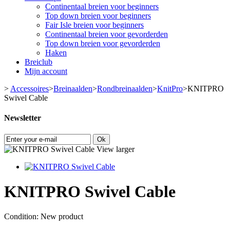
Continentaal breien voor beginners
Top down breien voor beginners
Fair Isle breien voor beginners
Continentaal breien voor gevorderden
Top down breien voor gevorderden
Haken
Breiclub
Mijn account
>
Accessoires
>
Breinaalden
>
Rondbreinaalden
>
KnitPro
>
KNITPRO
Swivel Cable
Newsletter
Ok
View larger
KNITPRO Swivel Cable
Condition:
New product