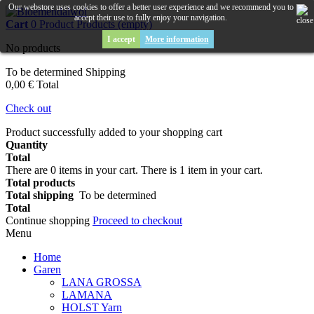
Our webstore uses cookies to offer a better user experience and we recommend you to
accept their use to fully enjoy your navigation.
Cart
0
Product
Products
(empty)
I accept
More information
No products
To be determined
Shipping
0,00 €
Total
Check out
Product successfully added to your shopping cart
Quantity
Total
There are
0
items in your cart.
There is 1 item in your cart.
Total products
Total shipping
To be determined
Total
Continue shopping
Proceed to checkout
Menu
Home
Garen
LANA GROSSA
LAMANA
HOLST Yarn