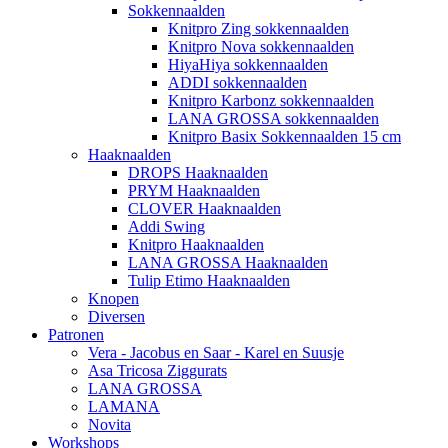
Sokkennaalden
Knitpro Zing sokkennaalden
Knitpro Nova sokkennaalden
HiyaHiya sokkennaalden
ADDI sokkennaalden
Knitpro Karbonz sokkennaalden
LANA GROSSA sokkennaalden
Knitpro Basix Sokkennaalden 15 cm
Haaknaalden
DROPS Haaknaalden
PRYM Haaknaalden
CLOVER Haaknaalden
Addi Swing
Knitpro Haaknaalden
LANA GROSSA Haaknaalden
Tulip Etimo Haaknaalden
Knopen
Diversen
Patronen
Vera - Jacobus en Saar - Karel en Suusje
Asa Tricosa Ziggurats
LANA GROSSA
LAMANA
Novita
Workshops