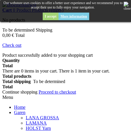
Our webstore uses cookies to offer a better user experience and we recommend you to
accept their use to fully enjoy your navigation.
Cart
0
Product
Products
(empty)
I accept
More information
No products
To be determined
Shipping
0,00 €
Total
Check out
Product successfully added to your shopping cart
Quantity
Total
There are
0
items in your cart.
There is 1 item in your cart.
Total products
Total shipping
To be determined
Total
Continue shopping
Proceed to checkout
Menu
Home
Garen
LANA GROSSA
LAMANA
HOLST Yarn