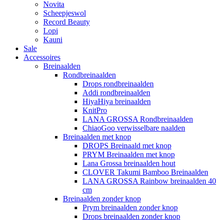
Novita
Scheepjeswol
Record Beauty
Lopi
Kauni
Sale
Accessoires
Breinaalden
Rondbreinaalden
Drops rondbreinaalden
Addi rondbreinaalden
HiyaHiya breinaalden
KnitPro
LANA GROSSA Rondbreinaalden
ChiaoGoo verwisselbare naalden
Breinaalden met knop
DROPS Breinaald met knop
PRYM Breinaalden met knop
Lana Grossa breinaalden hout
CLOVER Takumi Bamboo Breinaalden
LANA GROSSA Rainbow breinaalden 40
cm
Breinaalden zonder knop
Prym breinaalden zonder knop
Drops breinaalden zonder knop