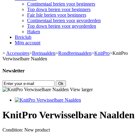
Continentaal breien voor beginners
Top down breien voor beginners
Fair Isle breien voor beginners
Continentaal breien voor gevorderden
Top down breien voor gevorderden
Haken
Breiclub
Mijn account
>
Accessoires
>
Breinaalden
>
Rondbreinaalden
>
KnitPro
>
KnitPro
Verwisselbare Naalden
Newsletter
Ok
View larger
KnitPro Verwisselbare Naalden
Condition:
New product