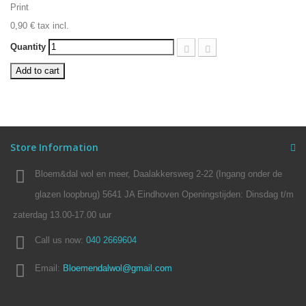
Print
0,90 €
tax incl.
Quantity
Add to cart
Store Information
Bloem&dal wol en meer, Daalakkersweg 2-22 (Ingang onder de
glazen loopbrug) 5641 JA Eindhoven Openingstijden: Dinsdag t/m
zaterdag 13.00-17.00 uur
Call us now:
040 2669604
Email:
Bloemendalwol@gmail.com