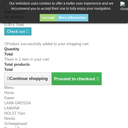
Our webstore uses cookies to offer a better user experience and we
recommend you to accept their use to fully enjoy your navigation.
Cart
(empty)
No products
I accept
More information
0,00 €
Total
Check out
Product successfully added to your shopping cart
Quantity
Total
There is 1 item in your cart.
Total products
Total
Continue shopping
Proceed to checkout
Menu
Home
Garen
LANA GROSSA
LAMANA
HOLST Yarn
Novita
Scheepjeswol