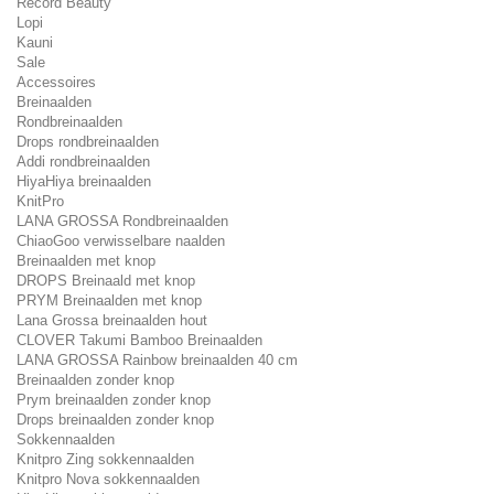
Record Beauty
Lopi
Kauni
Sale
Accessoires
Breinaalden
Rondbreinaalden
Drops rondbreinaalden
Addi rondbreinaalden
HiyaHiya breinaalden
KnitPro
LANA GROSSA Rondbreinaalden
ChiaoGoo verwisselbare naalden
Breinaalden met knop
DROPS Breinaald met knop
PRYM Breinaalden met knop
Lana Grossa breinaalden hout
CLOVER Takumi Bamboo Breinaalden
LANA GROSSA Rainbow breinaalden 40 cm
Breinaalden zonder knop
Prym breinaalden zonder knop
Drops breinaalden zonder knop
Sokkennaalden
Knitpro Zing sokkennaalden
Knitpro Nova sokkennaalden