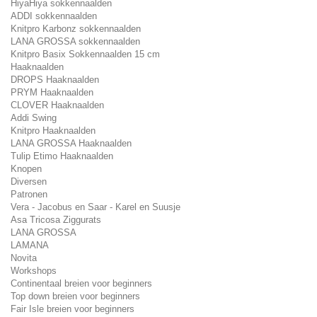
HiyaHiya sokkennaalden
ADDI sokkennaalden
Knitpro Karbonz sokkennaalden
LANA GROSSA sokkennaalden
Knitpro Basix Sokkennaalden 15 cm
Haaknaalden
DROPS Haaknaalden
PRYM Haaknaalden
CLOVER Haaknaalden
Addi Swing
Knitpro Haaknaalden
LANA GROSSA Haaknaalden
Tulip Etimo Haaknaalden
Knopen
Diversen
Patronen
Vera - Jacobus en Saar - Karel en Suusje
Asa Tricosa Ziggurats
LANA GROSSA
LAMANA
Novita
Workshops
Continentaal breien voor beginners
Top down breien voor beginners
Fair Isle breien voor beginners