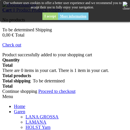
Our webstore uses cookies to offer a better user experience and we recommend you to
accept their use to fully enjoy your navigation.
Cart
0
Product
Products
(empty)
I accept
More information
No products
To be determined
Shipping
0,00 €
Total
Check out
Product successfully added to your shopping cart
Quantity
Total
There are
0
items in your cart.
There is 1 item in your cart.
Total products
Total shipping
To be determined
Total
Continue shopping
Proceed to checkout
Menu
Home
Garen
LANA GROSSA
LAMANA
HOLST Yarn