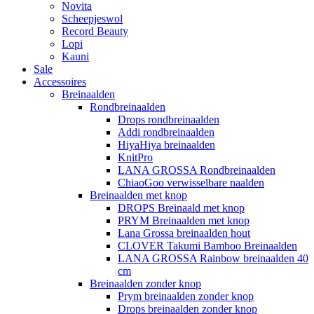
Novita
Scheepjeswol
Record Beauty
Lopi
Kauni
Sale
Accessoires
Breinaalden
Rondbreinaalden
Drops rondbreinaalden
Addi rondbreinaalden
HiyaHiya breinaalden
KnitPro
LANA GROSSA Rondbreinaalden
ChiaoGoo verwisselbare naalden
Breinaalden met knop
DROPS Breinaald met knop
PRYM Breinaalden met knop
Lana Grossa breinaalden hout
CLOVER Takumi Bamboo Breinaalden
LANA GROSSA Rainbow breinaalden 40
cm
Breinaalden zonder knop
Prym breinaalden zonder knop
Drops breinaalden zonder knop