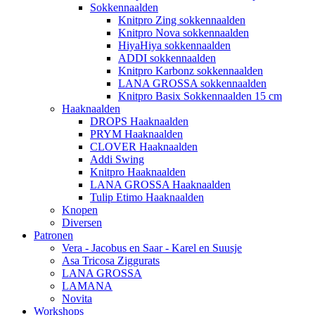
Sokkennaalden
Knitpro Zing sokkennaalden
Knitpro Nova sokkennaalden
HiyaHiya sokkennaalden
ADDI sokkennaalden
Knitpro Karbonz sokkennaalden
LANA GROSSA sokkennaalden
Knitpro Basix Sokkennaalden 15 cm
Haaknaalden
DROPS Haaknaalden
PRYM Haaknaalden
CLOVER Haaknaalden
Addi Swing
Knitpro Haaknaalden
LANA GROSSA Haaknaalden
Tulip Etimo Haaknaalden
Knopen
Diversen
Patronen
Vera - Jacobus en Saar - Karel en Suusje
Asa Tricosa Ziggurats
LANA GROSSA
LAMANA
Novita
Workshops