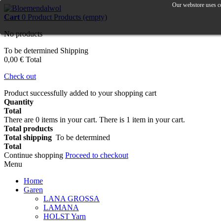
Our webstore uses co
Cart
0
Product
Products
(empty)
No products
To be determined
Shipping
0,00 €
Total
Check out
Product successfully added to your shopping cart
Quantity
Total
There are
0
items in your cart.
There is 1 item in your cart.
Total products
Total shipping
To be determined
Total
Continue shopping
Proceed to checkout
Menu
Home
Garen
LANA GROSSA
LAMANA
HOLST Yarn