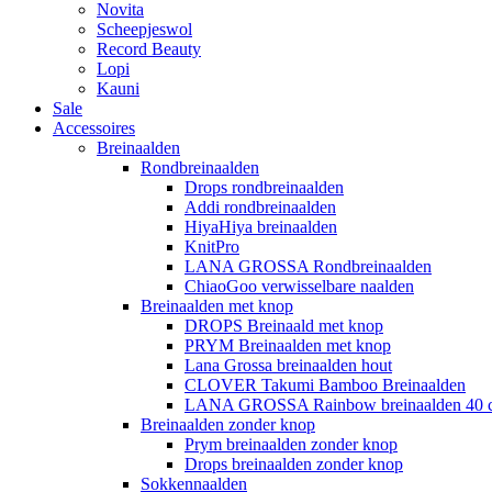
Novita
Scheepjeswol
Record Beauty
Lopi
Kauni
Sale
Accessoires
Breinaalden
Rondbreinaalden
Drops rondbreinaalden
Addi rondbreinaalden
HiyaHiya breinaalden
KnitPro
LANA GROSSA Rondbreinaalden
ChiaoGoo verwisselbare naalden
Breinaalden met knop
DROPS Breinaald met knop
PRYM Breinaalden met knop
Lana Grossa breinaalden hout
CLOVER Takumi Bamboo Breinaalden
LANA GROSSA Rainbow breinaalden 40 
Breinaalden zonder knop
Prym breinaalden zonder knop
Drops breinaalden zonder knop
Sokkennaalden