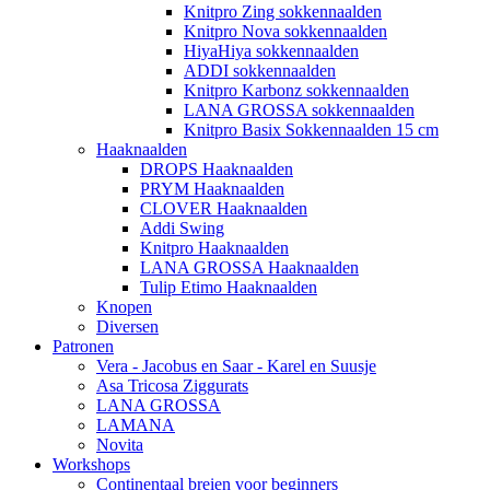
Knitpro Zing sokkennaalden
Knitpro Nova sokkennaalden
HiyaHiya sokkennaalden
ADDI sokkennaalden
Knitpro Karbonz sokkennaalden
LANA GROSSA sokkennaalden
Knitpro Basix Sokkennaalden 15 cm
Haaknaalden
DROPS Haaknaalden
PRYM Haaknaalden
CLOVER Haaknaalden
Addi Swing
Knitpro Haaknaalden
LANA GROSSA Haaknaalden
Tulip Etimo Haaknaalden
Knopen
Diversen
Patronen
Vera - Jacobus en Saar - Karel en Suusje
Asa Tricosa Ziggurats
LANA GROSSA
LAMANA
Novita
Workshops
Continentaal breien voor beginners