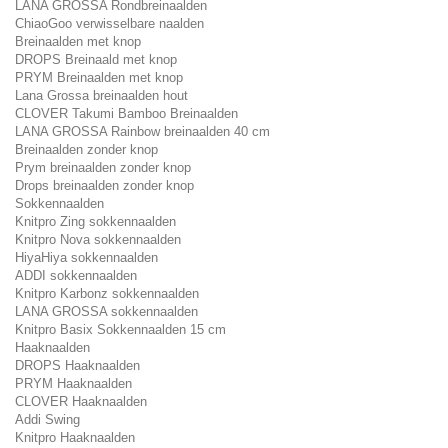
LANA GROSSA Rondbreinaalden
ChiaoGoo verwisselbare naalden
Breinaalden met knop
DROPS Breinaald met knop
PRYM Breinaalden met knop
Lana Grossa breinaalden hout
CLOVER Takumi Bamboo Breinaalden
LANA GROSSA Rainbow breinaalden 40 cm
Breinaalden zonder knop
Prym breinaalden zonder knop
Drops breinaalden zonder knop
Sokkennaalden
Knitpro Zing sokkennaalden
Knitpro Nova sokkennaalden
HiyaHiya sokkennaalden
ADDI sokkennaalden
Knitpro Karbonz sokkennaalden
LANA GROSSA sokkennaalden
Knitpro Basix Sokkennaalden 15 cm
Haaknaalden
DROPS Haaknaalden
PRYM Haaknaalden
CLOVER Haaknaalden
Addi Swing
Knitpro Haaknaalden