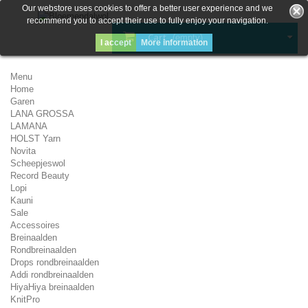
Our webstore uses cookies to offer a better user experience and we
recommend you to accept their use to fully enjoy your navigation.
Cart
(empty)
I accept
More information
Menu
Home
Garen
LANA GROSSA
LAMANA
HOLST Yarn
Novita
Scheepjeswol
Record Beauty
Lopi
Kauni
Sale
Accessoires
Breinaalden
Rondbreinaalden
Drops rondbreinaalden
Addi rondbreinaalden
HiyaHiya breinaalden
KnitPro