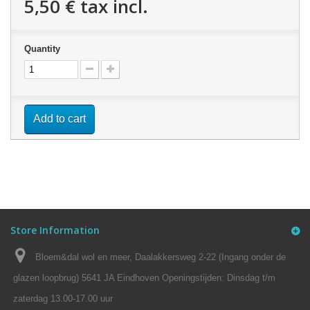
5,50 €
tax incl.
Quantity
Add to cart
Store Information
Bloem&dal wol en meer, Daalakkersweg 2-22 (Ingang onder de
glazen loopbrug) 5641 JA Eindhoven Openingstijden: Dinsdag t/m
zaterdag 13.00-17.00 uur