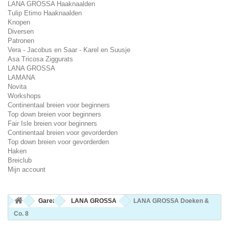
LANA GROSSA Haaknaalden
Tulip Etimo Haaknaalden
Knopen
Diversen
Patronen
Vera - Jacobus en Saar - Karel en Suusje
Asa Tricosa Ziggurats
LANA GROSSA
LAMANA
Novita
Workshops
Continentaal breien voor beginners
Top down breien voor beginners
Fair Isle breien voor beginners
Continentaal breien voor gevorderden
Top down breien voor gevorderden
Haken
Breiclub
Mijn account
Garen
LANA GROSSA
LANA GROSSA Doeken &
Co. 8