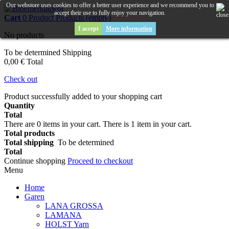
Our webstore uses cookies to offer a better user experience and we recommend you to
accept their use to fully enjoy your navigation.
Cart
0
Product
Products
(empty)
I accept
More information
No products
To be determined
Shipping
0,00 €
Total
Check out
Product successfully added to your shopping cart
Quantity
Total
There are
0
items in your cart.
There is 1 item in your cart.
Total products
Total shipping
To be determined
Total
Continue shopping
Proceed to checkout
Menu
Home
Garen
LANA GROSSA
LAMANA
HOLST Yarn