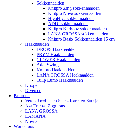
Sokkennaalden
Knitpro Zing sokkennaalden
Knitpro Nova sokkennaalden
HiyaHiya sokkennaalden
ADDI sokkennaalden
Knitpro Karbonz sokkennaalden
LANA GROSSA sokkennaalden
Knitpro Basix Sokkennaalden 15 cm
Haaknaalden
DROPS Haaknaalden
PRYM Haaknaalden
CLOVER Haaknaalden
Addi Swing
Knitpro Haaknaalden
LANA GROSSA Haaknaalden
Tulip Etimo Haaknaalden
Knopen
Diversen
Patronen
Vera - Jacobus en Saar - Karel en Suusje
Asa Tricosa Ziggurats
LANA GROSSA
LAMANA
Novita
Workshops