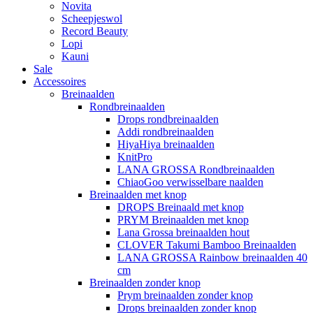
Novita
Scheepjeswol
Record Beauty
Lopi
Kauni
Sale
Accessoires
Breinaalden
Rondbreinaalden
Drops rondbreinaalden
Addi rondbreinaalden
HiyaHiya breinaalden
KnitPro
LANA GROSSA Rondbreinaalden
ChiaoGoo verwisselbare naalden
Breinaalden met knop
DROPS Breinaald met knop
PRYM Breinaalden met knop
Lana Grossa breinaalden hout
CLOVER Takumi Bamboo Breinaalden
LANA GROSSA Rainbow breinaalden 40
cm
Breinaalden zonder knop
Prym breinaalden zonder knop
Drops breinaalden zonder knop