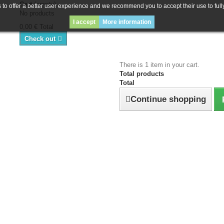
Cart
(empty)
to offer a better user experience and we recommend you to accept their use to full
No products
I accept
More information
0,00 €
Total
Check out
There is 1 item in your cart.
Total products
Total
Continue shopping