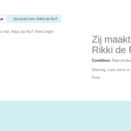
sje
Zij maakt het: Rikki de RaT
View larger
Zij maakt
Rikki de
Condition:
New produ
Warning: Last items in
Print