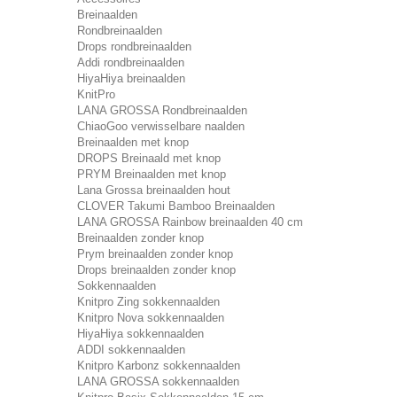
Breinaalden
Rondbreinaalden
Drops rondbreinaalden
Addi rondbreinaalden
HiyaHiya breinaalden
KnitPro
LANA GROSSA Rondbreinaalden
ChiaoGoo verwisselbare naalden
Breinaalden met knop
DROPS Breinaald met knop
PRYM Breinaalden met knop
Lana Grossa breinaalden hout
CLOVER Takumi Bamboo Breinaalden
LANA GROSSA Rainbow breinaalden 40 cm
Breinaalden zonder knop
Prym breinaalden zonder knop
Drops breinaalden zonder knop
Sokkennaalden
Knitpro Zing sokkennaalden
Knitpro Nova sokkennaalden
HiyaHiya sokkennaalden
ADDI sokkennaalden
Knitpro Karbonz sokkennaalden
LANA GROSSA sokkennaalden