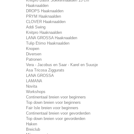
Knitpro Basix Sokkennaalden 15 cm
Haaknaalden
DROPS Haaknaalden
PRYM Haaknaalden
CLOVER Haaknaalden
Addi Swing
Knitpro Haaknaalden
LANA GROSSA Haaknaalden
Tulip Etimo Haaknaalden
Knopen
Diversen
Patronen
Vera - Jacobus en Saar - Karel en Suusje
Asa Tricosa Ziggurats
LANA GROSSA
LAMANA
Novita
Workshops
Continentaal breien voor beginners
Top down breien voor beginners
Fair Isle breien voor beginners
Continentaal breien voor gevorderden
Top down breien voor gevorderden
Haken
Breiclub