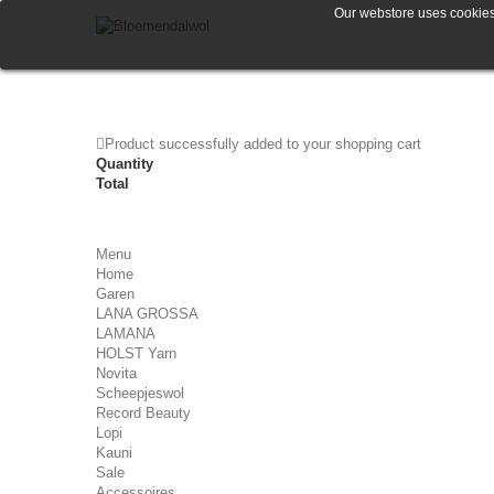
Our webstore uses cookies 
Product successfully added to your shopping cart
Quantity
Total
Menu
Home
Garen
LANA GROSSA
LAMANA
HOLST Yarn
Novita
Scheepjeswol
Record Beauty
Lopi
Kauni
Sale
Accessoires