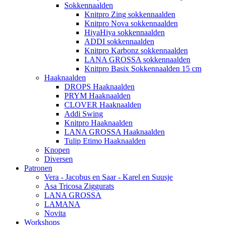
Sokkennaalden
Knitpro Zing sokkennaalden
Knitpro Nova sokkennaalden
HiyaHiya sokkennaalden
ADDI sokkennaalden
Knitpro Karbonz sokkennaalden
LANA GROSSA sokkennaalden
Knitpro Basix Sokkennaalden 15 cm
Haaknaalden
DROPS Haaknaalden
PRYM Haaknaalden
CLOVER Haaknaalden
Addi Swing
Knitpro Haaknaalden
LANA GROSSA Haaknaalden
Tulip Etimo Haaknaalden
Knopen
Diversen
Patronen
Vera - Jacobus en Saar - Karel en Suusje
Asa Tricosa Ziggurats
LANA GROSSA
LAMANA
Novita
Workshops