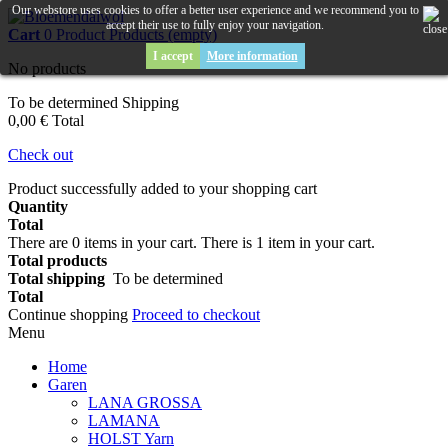
Our webstore uses cookies to offer a better user experience and we recommend you to
accept their use to fully enjoy your navigation.
Cart
0
Product
Products
(empty)
I accept
More information
No products
To be determined
Shipping
0,00 €
Total
Check out
Product successfully added to your shopping cart
Quantity
Total
There are
0
items in your cart.
There is 1 item in your cart.
Total products
Total shipping
To be determined
Total
Continue shopping
Proceed to checkout
Menu
Home
Garen
LANA GROSSA
LAMANA
HOLST Yarn