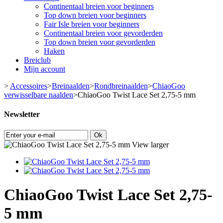
Continentaal breien voor beginners
Top down breien voor beginners
Fair Isle breien voor beginners
Continentaal breien voor gevorderden
Top down breien voor gevorderden
Haken
Breiclub
Mijn account
>
Accessoires
>
Breinaalden
>
Rondbreinaalden
>
ChiaoGoo
verwisselbare naalden
>
ChiaoGoo Twist Lace Set 2,75-5 mm
Newsletter
Ok
View larger
ChiaoGoo Twist Lace Set 2,75-
5 mm