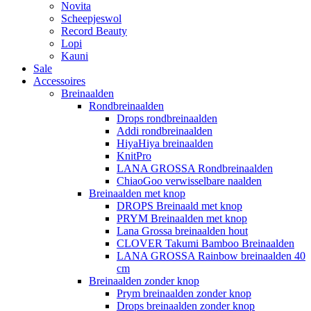
Novita
Scheepjeswol
Record Beauty
Lopi
Kauni
Sale
Accessoires
Breinaalden
Rondbreinaalden
Drops rondbreinaalden
Addi rondbreinaalden
HiyaHiya breinaalden
KnitPro
LANA GROSSA Rondbreinaalden
ChiaoGoo verwisselbare naalden
Breinaalden met knop
DROPS Breinaald met knop
PRYM Breinaalden met knop
Lana Grossa breinaalden hout
CLOVER Takumi Bamboo Breinaalden
LANA GROSSA Rainbow breinaalden 40
cm
Breinaalden zonder knop
Prym breinaalden zonder knop
Drops breinaalden zonder knop