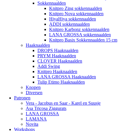
Sokkennaalden
Knitpro Zing sokkennaalden
Knitpro Nova sokkennaalden
HiyaHiya sokkennaalden
ADDI sokkennaalden
Knitpro Karbonz sokkennaalden
LANA GROSSA sokkennaalden
Knitpro Basix Sokkennaalden 15 cm
Haaknaalden
DROPS Haaknaalden
PRYM Haaknaalden
CLOVER Haaknaalden
Addi Swing
Knitpro Haaknaalden
LANA GROSSA Haaknaalden
Tulip Etimo Haaknaalden
Knopen
Diversen
Patronen
Vera - Jacobus en Saar - Karel en Suusje
Asa Tricosa Ziggurats
LANA GROSSA
LAMANA
Novita
Workshops