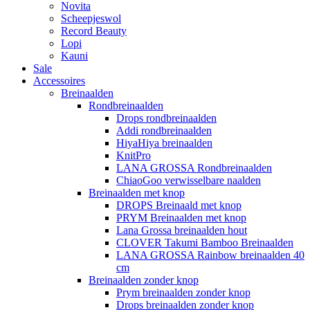
Novita
Scheepjeswol
Record Beauty
Lopi
Kauni
Sale
Accessoires
Breinaalden
Rondbreinaalden
Drops rondbreinaalden
Addi rondbreinaalden
HiyaHiya breinaalden
KnitPro
LANA GROSSA Rondbreinaalden
ChiaoGoo verwisselbare naalden
Breinaalden met knop
DROPS Breinaald met knop
PRYM Breinaalden met knop
Lana Grossa breinaalden hout
CLOVER Takumi Bamboo Breinaalden
LANA GROSSA Rainbow breinaalden 40
cm
Breinaalden zonder knop
Prym breinaalden zonder knop
Drops breinaalden zonder knop