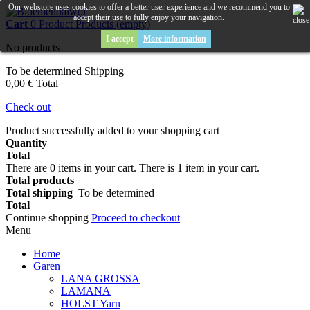
Our webstore uses cookies to offer a better user experience and we recommend you to
accept their use to fully enjoy your navigation.
Cart
0
Product
Products
(empty)
I accept
More information
No products
To be determined
Shipping
0,00 €
Total
Check out
Product successfully added to your shopping cart
Quantity
Total
There are
0
items in your cart.
There is 1 item in your cart.
Total products
Total shipping
To be determined
Total
Continue shopping
Proceed to checkout
Menu
Home
Garen
LANA GROSSA
LAMANA
HOLST Yarn