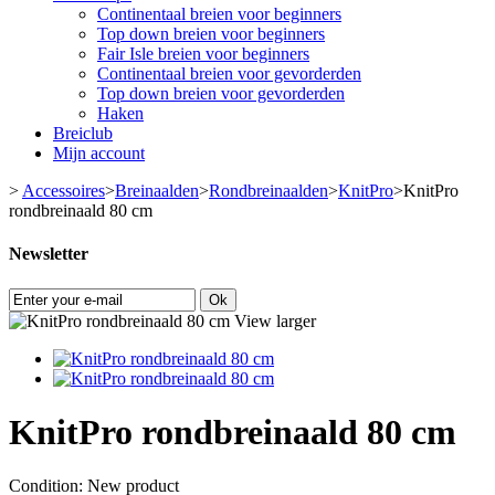
Continentaal breien voor beginners
Top down breien voor beginners
Fair Isle breien voor beginners
Continentaal breien voor gevorderden
Top down breien voor gevorderden
Haken
Breiclub
Mijn account
>
Accessoires
>
Breinaalden
>
Rondbreinaalden
>
KnitPro
>
KnitPro
rondbreinaald 80 cm
Newsletter
Ok
View larger
KnitPro rondbreinaald 80 cm
Condition:
New product