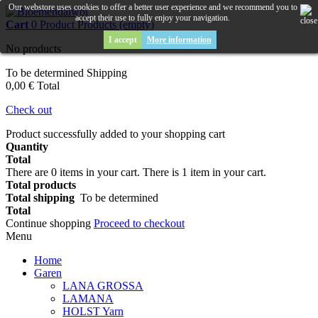
Our webstore uses cookies to offer a better user experience and we recommend you to
accept their use to fully enjoy your navigation.
Cart
0
Product
Products
(empty)
I accept
More information
No products
To be determined
Shipping
0,00 €
Total
Check out
Product successfully added to your shopping cart
Quantity
Total
There are
0
items in your cart.
There is 1 item in your cart.
Total products
Total shipping
To be determined
Total
Continue shopping
Proceed to checkout
Menu
Home
Garen
LANA GROSSA
LAMANA
HOLST Yarn