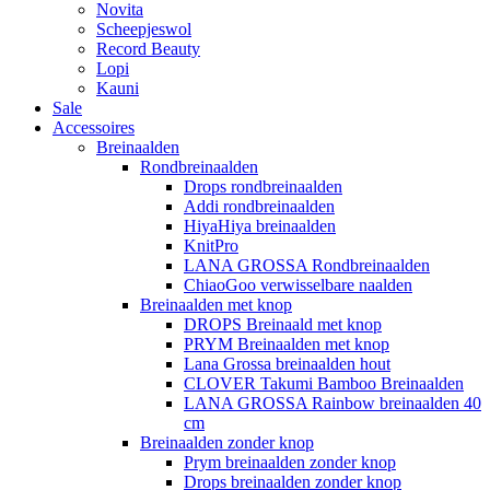
Novita
Scheepjeswol
Record Beauty
Lopi
Kauni
Sale
Accessoires
Breinaalden
Rondbreinaalden
Drops rondbreinaalden
Addi rondbreinaalden
HiyaHiya breinaalden
KnitPro
LANA GROSSA Rondbreinaalden
ChiaoGoo verwisselbare naalden
Breinaalden met knop
DROPS Breinaald met knop
PRYM Breinaalden met knop
Lana Grossa breinaalden hout
CLOVER Takumi Bamboo Breinaalden
LANA GROSSA Rainbow breinaalden 40
cm
Breinaalden zonder knop
Prym breinaalden zonder knop
Drops breinaalden zonder knop