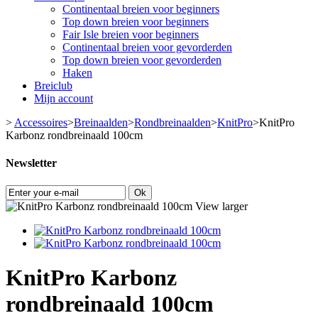
Continentaal breien voor beginners
Top down breien voor beginners
Fair Isle breien voor beginners
Continentaal breien voor gevorderden
Top down breien voor gevorderden
Haken
Breiclub
Mijn account
>
Accessoires
>
Breinaalden
>
Rondbreinaalden
>
KnitPro
>
KnitPro
Karbonz rondbreinaald 100cm
Newsletter
Ok
View larger
KnitPro Karbonz
rondbreinaald 100cm