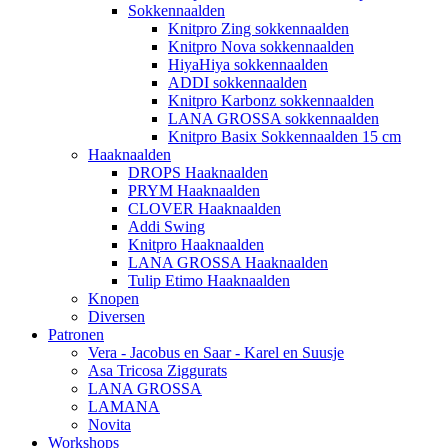
Sokkennaalden
Knitpro Zing sokkennaalden
Knitpro Nova sokkennaalden
HiyaHiya sokkennaalden
ADDI sokkennaalden
Knitpro Karbonz sokkennaalden
LANA GROSSA sokkennaalden
Knitpro Basix Sokkennaalden 15 cm
Haaknaalden
DROPS Haaknaalden
PRYM Haaknaalden
CLOVER Haaknaalden
Addi Swing
Knitpro Haaknaalden
LANA GROSSA Haaknaalden
Tulip Etimo Haaknaalden
Knopen
Diversen
Patronen
Vera - Jacobus en Saar - Karel en Suusje
Asa Tricosa Ziggurats
LANA GROSSA
LAMANA
Novita
Workshops