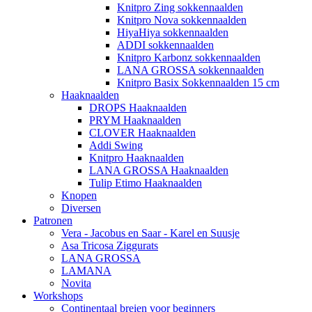
Knitpro Zing sokkennaalden
Knitpro Nova sokkennaalden
HiyaHiya sokkennaalden
ADDI sokkennaalden
Knitpro Karbonz sokkennaalden
LANA GROSSA sokkennaalden
Knitpro Basix Sokkennaalden 15 cm
Haaknaalden
DROPS Haaknaalden
PRYM Haaknaalden
CLOVER Haaknaalden
Addi Swing
Knitpro Haaknaalden
LANA GROSSA Haaknaalden
Tulip Etimo Haaknaalden
Knopen
Diversen
Patronen
Vera - Jacobus en Saar - Karel en Suusje
Asa Tricosa Ziggurats
LANA GROSSA
LAMANA
Novita
Workshops
Continentaal breien voor beginners