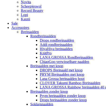
Novita
Scheepjeswol
Record Beauty
Lopi
Kauni
Sale
Accessoires
Breinaalden
Rondbreinaalden
Drops rondbreinaalden
Addi rondbreinaalden
HiyaHiya breinaalden
KnitPro
LANA GROSSA Rondbreinaalden
ChiaoGoo verwisselbare naalden
Breinaalden met knop
DROPS Breinaald met knop
PRYM Breinaalden met knop
Lana Grossa breinaalden hout
CLOVER Takumi Bamboo Breinaalden
LANA GROSSA Rainbow breinaalden 40 
Breinaalden zonder knop
Prym breinaalden zonder knop
Drops breinaalden zonder knop
Sokkennaalden