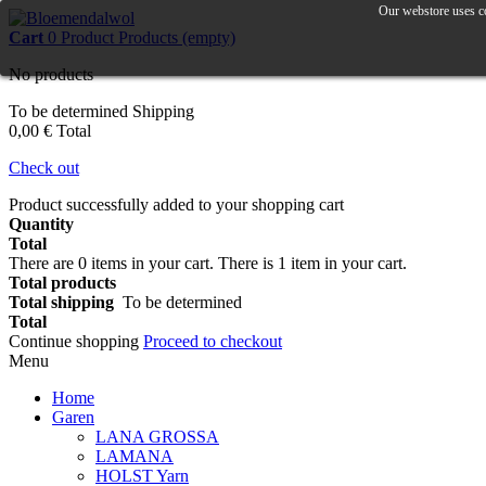
Our webstore uses co
Cart
0
Product
Products
(empty)
No products
To be determined
Shipping
0,00 €
Total
Check out
Product successfully added to your shopping cart
Quantity
Total
There are
0
items in your cart.
There is 1 item in your cart.
Total products
Total shipping
To be determined
Total
Continue shopping
Proceed to checkout
Menu
Home
Garen
LANA GROSSA
LAMANA
HOLST Yarn