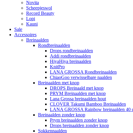
Novita
Scheepjeswol
Record Beauty
Lopi
Kauni
Sale
Accessoires
Breinaalden
Rondbreinaalden
Drops rondbreinaalden
Addi rondbreinaalden
HiyaHiya breinaalden
KnitPro
LANA GROSSA Rondbreinaalden
ChiaoGoo verwisselbare naalden
Breinaalden met knop
DROPS Breinaald met knop
PRYM Breinaalden met knop
Lana Grossa breinaalden hout
CLOVER Takumi Bamboo Breinaalden
LANA GROSSA Rainbow breinaalden 40 
Breinaalden zonder knop
Prym breinaalden zonder knop
Drops breinaalden zonder knop
Sokkennaalden