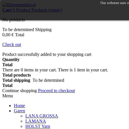
Our webstore uses co
Cart
0
Product
Products
(empty)
No products
To be determined
Shipping
0,00 €
Total
Check out
Product successfully added to your shopping cart
Quantity
Total
There are
0
items in your cart.
There is 1 item in your cart.
Total products
Total shipping
To be determined
Total
Continue shopping
Proceed to checkout
Menu
Home
Garen
LANA GROSSA
LAMANA
HOLST Yarn