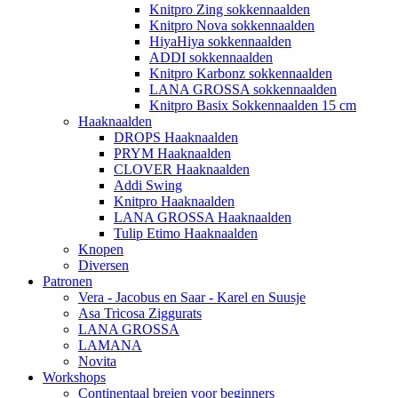
Knitpro Zing sokkennaalden
Knitpro Nova sokkennaalden
HiyaHiya sokkennaalden
ADDI sokkennaalden
Knitpro Karbonz sokkennaalden
LANA GROSSA sokkennaalden
Knitpro Basix Sokkennaalden 15 cm
Haaknaalden
DROPS Haaknaalden
PRYM Haaknaalden
CLOVER Haaknaalden
Addi Swing
Knitpro Haaknaalden
LANA GROSSA Haaknaalden
Tulip Etimo Haaknaalden
Knopen
Diversen
Patronen
Vera - Jacobus en Saar - Karel en Suusje
Asa Tricosa Ziggurats
LANA GROSSA
LAMANA
Novita
Workshops
Continentaal breien voor beginners