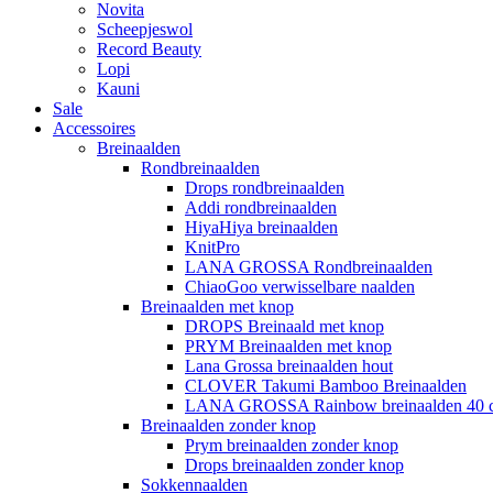
Novita
Scheepjeswol
Record Beauty
Lopi
Kauni
Sale
Accessoires
Breinaalden
Rondbreinaalden
Drops rondbreinaalden
Addi rondbreinaalden
HiyaHiya breinaalden
KnitPro
LANA GROSSA Rondbreinaalden
ChiaoGoo verwisselbare naalden
Breinaalden met knop
DROPS Breinaald met knop
PRYM Breinaalden met knop
Lana Grossa breinaalden hout
CLOVER Takumi Bamboo Breinaalden
LANA GROSSA Rainbow breinaalden 40 
Breinaalden zonder knop
Prym breinaalden zonder knop
Drops breinaalden zonder knop
Sokkennaalden