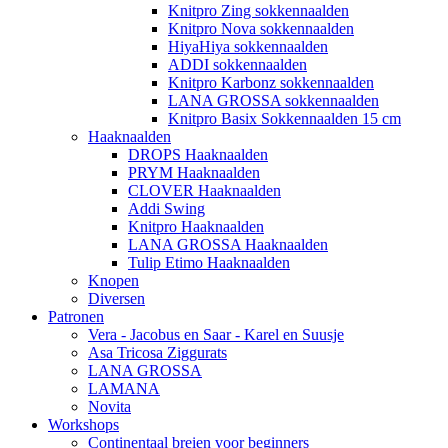
Knitpro Zing sokkennaalden
Knitpro Nova sokkennaalden
HiyaHiya sokkennaalden
ADDI sokkennaalden
Knitpro Karbonz sokkennaalden
LANA GROSSA sokkennaalden
Knitpro Basix Sokkennaalden 15 cm
Haaknaalden
DROPS Haaknaalden
PRYM Haaknaalden
CLOVER Haaknaalden
Addi Swing
Knitpro Haaknaalden
LANA GROSSA Haaknaalden
Tulip Etimo Haaknaalden
Knopen
Diversen
Patronen
Vera - Jacobus en Saar - Karel en Suusje
Asa Tricosa Ziggurats
LANA GROSSA
LAMANA
Novita
Workshops
Continentaal breien voor beginners