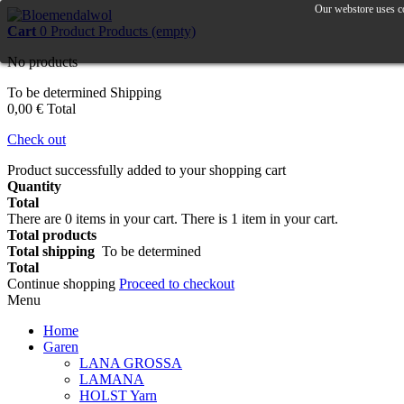
Our webstore uses co
Cart
0
Product
Products
(empty)
No products
To be determined
Shipping
0,00 €
Total
Check out
Product successfully added to your shopping cart
Quantity
Total
There are
0
items in your cart.
There is 1 item in your cart.
Total products
Total shipping
To be determined
Total
Continue shopping
Proceed to checkout
Menu
Home
Garen
LANA GROSSA
LAMANA
HOLST Yarn