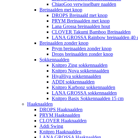
ChiaoGoo verwisselbare naalden
Breinaalden met knop
DROPS Breinaald met knop
PRYM Breinaalden met knop
Lana Grossa breinaalden hout
CLOVER Takumi Bamboo Breinaalden
LANA GROSSA Rainbow breinaalden 40 
Breinaalden zonder knop
Prym breinaalden zonder knop
Drops breinaalden zonder knop
Sokkennaalden
Knitpro Zing sokkennaalden
Knitpro Nova sokkennaalden
HiyaHiya sokkennaalden
ADDI sokkennaalden
Knitpro Karbonz sokkennaalden
LANA GROSSA sokkennaalden
Knitpro Basix Sokkennaalden 15 cm
Haaknaalden
DROPS Haaknaalden
PRYM Haaknaalden
CLOVER Haaknaalden
Addi Swing
Knitpro Haaknaalden
LANA GROSSA Haaknaalden