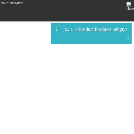
y your navigation.
Cart
0
Product
Products
(empty)