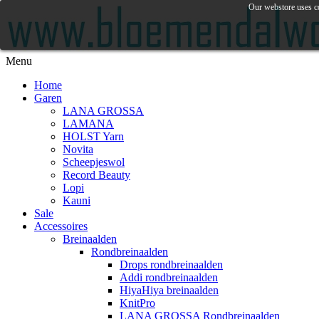
Our webstore uses co
Menu
Home
Garen
LANA GROSSA
LAMANA
HOLST Yarn
Novita
Scheepjeswol
Record Beauty
Lopi
Kauni
Sale
Accessoires
Breinaalden
Rondbreinaalden
Drops rondbreinaalden
Addi rondbreinaalden
HiyaHiya breinaalden
KnitPro
LANA GROSSA Rondbreinaalden