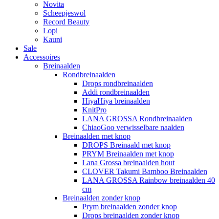
Novita
Scheepjeswol
Record Beauty
Lopi
Kauni
Sale
Accessoires
Breinaalden
Rondbreinaalden
Drops rondbreinaalden
Addi rondbreinaalden
HiyaHiya breinaalden
KnitPro
LANA GROSSA Rondbreinaalden
ChiaoGoo verwisselbare naalden
Breinaalden met knop
DROPS Breinaald met knop
PRYM Breinaalden met knop
Lana Grossa breinaalden hout
CLOVER Takumi Bamboo Breinaalden
LANA GROSSA Rainbow breinaalden 40
cm
Breinaalden zonder knop
Prym breinaalden zonder knop
Drops breinaalden zonder knop