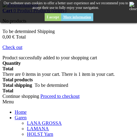
Our webstore uses cookies to offer a better user experience and we recommend you to
accept their use to fully enjoy your navigation.
Cart
0
Product
Products
(empty)
I accept
More information
No products
To be determined
Shipping
0,00 €
Total
Check out
Product successfully added to your shopping cart
Quantity
Total
There are
0
items in your cart.
There is 1 item in your cart.
Total products
Total shipping
To be determined
Total
Continue shopping
Proceed to checkout
Menu
Home
Garen
LANA GROSSA
LAMANA
HOLST Yarn