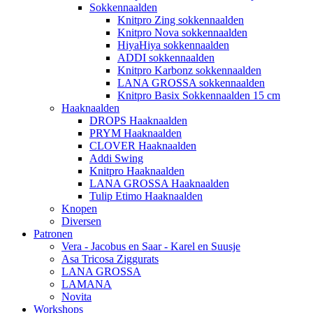
Sokkennaalden
Knitpro Zing sokkennaalden
Knitpro Nova sokkennaalden
HiyaHiya sokkennaalden
ADDI sokkennaalden
Knitpro Karbonz sokkennaalden
LANA GROSSA sokkennaalden
Knitpro Basix Sokkennaalden 15 cm
Haaknaalden
DROPS Haaknaalden
PRYM Haaknaalden
CLOVER Haaknaalden
Addi Swing
Knitpro Haaknaalden
LANA GROSSA Haaknaalden
Tulip Etimo Haaknaalden
Knopen
Diversen
Patronen
Vera - Jacobus en Saar - Karel en Suusje
Asa Tricosa Ziggurats
LANA GROSSA
LAMANA
Novita
Workshops