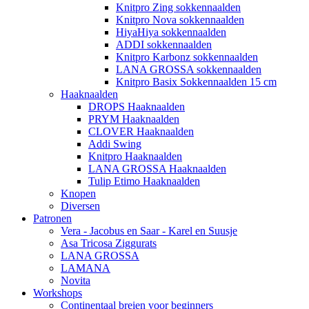
Knitpro Zing sokkennaalden
Knitpro Nova sokkennaalden
HiyaHiya sokkennaalden
ADDI sokkennaalden
Knitpro Karbonz sokkennaalden
LANA GROSSA sokkennaalden
Knitpro Basix Sokkennaalden 15 cm
Haaknaalden
DROPS Haaknaalden
PRYM Haaknaalden
CLOVER Haaknaalden
Addi Swing
Knitpro Haaknaalden
LANA GROSSA Haaknaalden
Tulip Etimo Haaknaalden
Knopen
Diversen
Patronen
Vera - Jacobus en Saar - Karel en Suusje
Asa Tricosa Ziggurats
LANA GROSSA
LAMANA
Novita
Workshops
Continentaal breien voor beginners