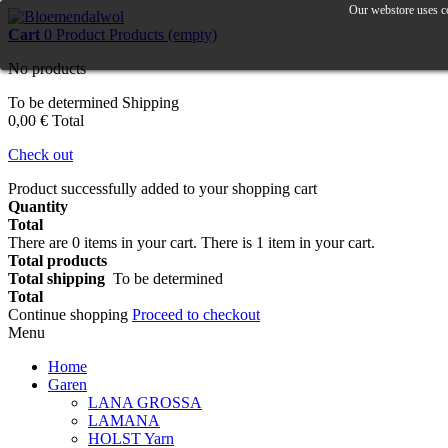
Our webstore uses co
Cart
0
Product
Products
(empty)
No products
To be determined
Shipping
0,00 €
Total
Check out
Product successfully added to your shopping cart
Quantity
Total
There are
0
items in your cart.
There is 1 item in your cart.
Total products
Total shipping
To be determined
Total
Continue shopping
Proceed to checkout
Menu
Home
Garen
LANA GROSSA
LAMANA
HOLST Yarn