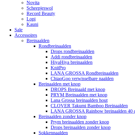
Novita
Scheepjeswol
Record Beauty
Lopi
Kauni
Sale
Accessoires
Breinaalden
Rondbreinaalden
Drops rondbreinaalden
Addi rondbreinaalden
HiyaHiya breinaalden
KnitPro
LANA GROSSA Rondbreinaalden
ChiaoGoo verwisselbare naalden
Breinaalden met knop
DROPS Breinaald met knop
PRYM Breinaalden met knop
Lana Grossa breinaalden hout
CLOVER Takumi Bamboo Breinaalden
LANA GROSSA Rainbow breinaalden 40 
Breinaalden zonder knop
Prym breinaalden zonder knop
Drops breinaalden zonder knop
Sokkennaalden