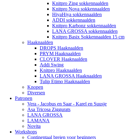
Knitpro Zing sokkennaalden
Knitpro Nova sokkennaalden
HiyaHiya sokkennaalden
ADDI sokkennaalden
Knitpro Karbonz sokkennaalden
LANA GROSSA sokkennaalden
Knitpro Basix Sokkennaalden 15 cm
Haaknaalden
DROPS Haaknaalden
PRYM Haaknaalden
CLOVER Haaknaalden
Addi Swing
Knitpro Haaknaalden
LANA GROSSA Haaknaalden
Tulip Etimo Haaknaalden
Knopen
Diversen
Patronen
Vera - Jacobus en Saar - Karel en Suusje
Asa Tricosa Ziggurats
LANA GROSSA
LAMANA
Novita
Workshops
Continentaal breien voor beginners