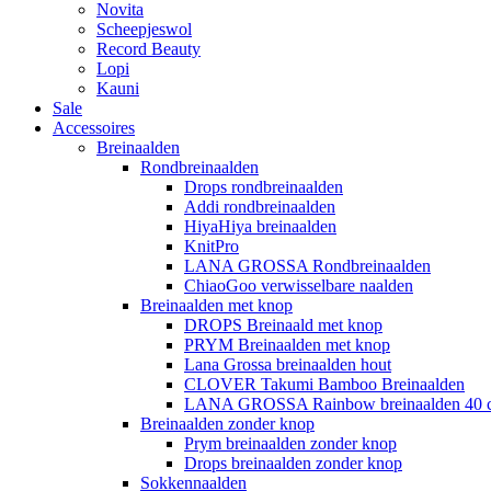
Novita
Scheepjeswol
Record Beauty
Lopi
Kauni
Sale
Accessoires
Breinaalden
Rondbreinaalden
Drops rondbreinaalden
Addi rondbreinaalden
HiyaHiya breinaalden
KnitPro
LANA GROSSA Rondbreinaalden
ChiaoGoo verwisselbare naalden
Breinaalden met knop
DROPS Breinaald met knop
PRYM Breinaalden met knop
Lana Grossa breinaalden hout
CLOVER Takumi Bamboo Breinaalden
LANA GROSSA Rainbow breinaalden 40 
Breinaalden zonder knop
Prym breinaalden zonder knop
Drops breinaalden zonder knop
Sokkennaalden