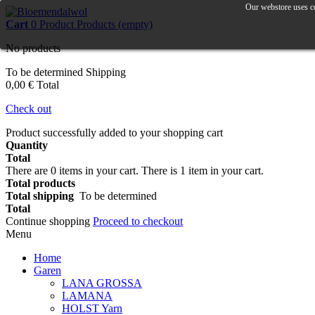
Our webstore uses co
Cart
0
Product
Products
(empty)
No products
To be determined
Shipping
0,00 €
Total
Check out
Product successfully added to your shopping cart
Quantity
Total
There are
0
items in your cart.
There is 1 item in your cart.
Total products
Total shipping
To be determined
Total
Continue shopping
Proceed to checkout
Menu
Home
Garen
LANA GROSSA
LAMANA
HOLST Yarn